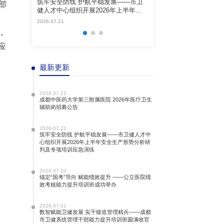
筑牢安全防线 护航平稳发展——市卫
部
能力提升
健人才中心组织开展2026年上半年安
全生产形势分析研判及专项培训应急演
2026.07.21
练
，
应
最新更新
2026.07.21
成都中医药大学第三附属医院 2026年医疗卫生
辅助岗招募公告
2026.07.21
筑牢安全防线 护航平稳发展——市卫健人才中
心组织开展2026年上半年安全生产形势分析研
判及专项培训应急演练
2026.07.10
锚定“国考”导向 赋能绩效提升 ——公立医院绩
效考核能力提升培训班成功举办
2026.07.01
数智赋能卫健发展 实干锻造管理精兵——成都
市卫健系统管理干部能力提升培训班圆满收官