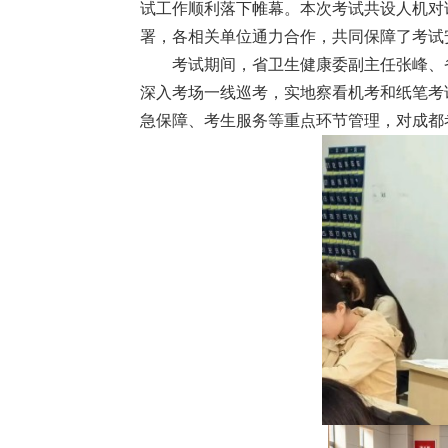
智赋能卫健发展 实干锻造管理精兵
筑牢安全防线 护航平稳发展——市卫
试工作顺利落下帷幕。本次考试共设人机对话
——成都市卫健系统管理干部能力提升
健人才中心组织开展2026年上半年安
署，各相关单位通力合作，共同保障了考试
培训班圆满收官
全生产形势分析研判及专项培训应急
026.07.01
2026.07.21
练
考试期间，省卫生健康委副主任张峰、
深入考场一线巡考，实地察看机考和纸笔考
急保障、考生服务等重点环节管理，对成都