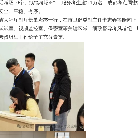
锚定“国考”导向 赋能绩效提升 ——公
数智赋能卫健发展 实干锻造管理精兵
考场10个、纸笔考场4个，服务考生逾5.1万名。成都考点周密
立医院绩效考核能力提升培训班成功举
——成都市卫健系统管理干部
安全、平稳、有序。
演
办
培训班圆满收官
2026.07.10
2026.07.01
省人社厅副厅长董宏杰一行，在市卫健委副主任李志春等陪同下
试试室、视频监控室、保密室等关键区域，细致督导考风考纪、
考点组织工作给予了充分肯定。