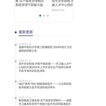
筑牢安全防线 护航平稳发展——市卫
管理干部能力提升
健人才中心组织开展2026年上半年安
全生产形势分析研判及专项培训应急演
2026.07.21
练
最新更新
2026.07.21
成都中医药大学第三附属医院 2026年医疗卫生
辅助岗招募公告
2026.07.21
筑牢安全防线 护航平稳发展——市卫健人才中
心组织开展2026年上半年安全生产形势分析研
判及专项培训应急演练
2026.07.10
锚定“国考”导向 赋能绩效提升 ——公立医院绩
效考核能力提升培训班成功举办
2026.07.01
数智赋能卫健发展 实干锻造管理精兵——成都
市卫健系统管理干部能力提升培训班圆满收官