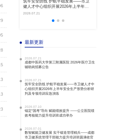
筑牢安全防线 护航平稳发展——市卫
锚定“国考”导向 赋能绩效提升 ——公
06
健人才中心组织开展2026年上半年安
立医院绩效考核能力提升培训班成
全生产形势分析研判及专项培训应急演
办
2026.07.21
2026.07.10
练
29
05
最新更新
28
2026.07.21
成都中医药大学第三附属医院 2026年医疗卫生
15
辅助岗招募公告
13
2026.07.21
筑牢安全防线 护航平稳发展——市卫健人才中
心组织开展2026年上半年安全生产形势分析研
判及专项培训应急演练
13
2026.07.10
23
锚定“国考”导向 赋能绩效提升 ——公立医院绩
效考核能力提升培训班成功举办
2026.07.01
数智赋能卫健发展 实干锻造管理精兵——成都
市卫健系统管理干部能力提升培训班圆满收官